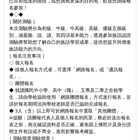
己目前抵達的階段，或想挑戰更遠的目的地，歡迎您踴躍報
名參加！
◆◇◆
| 關於測驗 |
本次測驗將分為初級、中級、中高級、高級、優級五個級
別，涵蓋聽、說、讀、寫四項基本能力，透過參加族語認證
測驗將幫助您了解自己的族語學習成果，提供您提升與增進
族語能力的方向。
| 報名注意事項 |
◇ 個人報名
◆ 採個人報名方式者，可選擇「網路報名」或「通訊報
名」。
◇ 團體報名
◆ 就讀國民中小學、高中（職）、五專及二專之在校學
生，請由學校協助使用「網路團體報名」方式進行報名，並
請於報名期間洽詢學校老師是否已協助完成報名。
◆ 3人（含）以上即可於網路報名中選取「其他團體」。
※提醒：請團報代表人及個人報名的民眾，務必於送出報名
表之前，再次確認資料是否正確，避免因上傳照片及身分證
明文件有誤或不齊全，進而影響報考權益。
| 測驗簡章測驗簡章 |