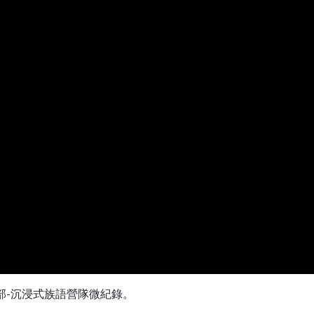
部-沉浸式族語營隊微紀錄。