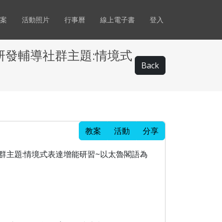
案
活動照片
行事曆
線上電子書
登入
研發輔導社群主題:情境式
Back
教案
活動
分享
群主題:情境式表達增能研習~以太魯閣語為