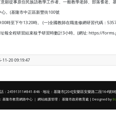
有意願從事原住民族語教學工作者、一般教學老師、部落耆老、
心。(基隆市中正區新豐街100號
00時至下午13:20時。 (一)全國教師在職進修網研習代碼：5357
習結束核予研習時數計3小時。(網址: https://forms.gle/t
-11-20 09:19:47
話：24591311#841-846 · 地址：基隆市[204]安樂區安樂路二段164號8
基隆市教育網路中心 ｜ 網站維護管理： 基隆市政府教育處 | Designed by
B