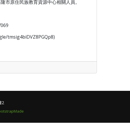
基隆市原住民族教育資源中心相關人員。
069
msig4biDVZ8PGQp8)
樓2
ootstrapMade